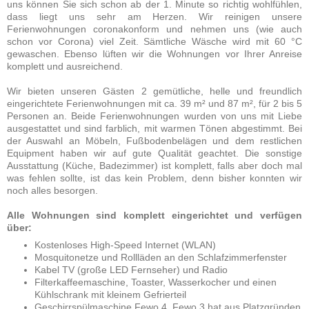
uns können Sie sich schon ab der 1. Minute so richtig wohlfühlen,
dass liegt uns sehr am Herzen. Wir reinigen unsere
Ferienwohnungen coronakonform und nehmen uns (wie auch
schon vor Corona) viel Zeit. Sämtliche Wäsche wird mit 60 °C
gewaschen. Ebenso lüften wir die Wohnungen vor Ihrer Anreise
komplett und ausreichend.
Wir bieten unseren Gästen 2 gemütliche, helle und freundlich
eingerichtete Ferienwohnungen mit ca. 39 m² und 87 m², für 2 bis 5
Personen an.
Beide Ferienwohnungen wurden von uns mit Liebe
ausgestattet und sind farblich, mit warmen Tönen abgestimmt. Bei
der Auswahl an Möbeln, Fußbodenbelägen und dem restlichen
Equipment haben wir auf gute Qualität geachtet. Die sonstige
Ausstattung (Küche, Badezimmer) ist komplett, falls aber doch mal
was fehlen sollte, ist das kein Problem, denn bisher konnten wir
noch alles besorgen.
Alle Wohnungen sind komplett eingerichtet und verfügen
über:
K
ostenloses High-Speed Internet (WLAN)
Mosquitonetze und Rollläden an den Schlafzimmerfenster
Kabel TV (große LED Fernseher) und Radio
Filterkaffeemaschine, Toaster, Wasserkocher und einen
Kühlschrank mit kleinem Gefrierteil
Geschirrspülmaschine Fewo 4, Fewo 3 hat aus Platzgründen