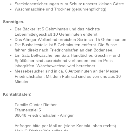
Steckdosensicherungen zum Schutz unserer kleinen Gäste
Waschmaschine und Trockner (gebührenpflichtig)
Sonstiges:
Der Bäcker ist 5 Gehminuten und das nächste
Lebenmittelgeschäft 10 Gehminuten entfernt.
Das Ailinger Wellenbad erreichen Sie in ca. 15 Gehminunten.
Die Bushaltestelle ist 5 Gehminuten entfernt. Die Busse
fahren direkt nach Friedrichshafen an den Bodensee.
E
in Satz Bettwäsche, ein Satz Handtücher, Geschirr- und
Spültücher sind ausreichend vorhanden und im Preis
inbegriffen. Wäschewechsel wird berechnet.
Messebesucher sind in ca. 6 Autominuten an der Messe
Friedrichshafen. Mit dem Fahrrad sind es von uns aus 10
Minuten.
Kontaktdaten:
Familie Günter Riether
Pfannenstiel 5
88048 Friedrichshafen - Ailingen
Anfragen bitte per Mail an (siehe Kontakt, oben rechts)
Mail: G.Riether(ät)t-online.de