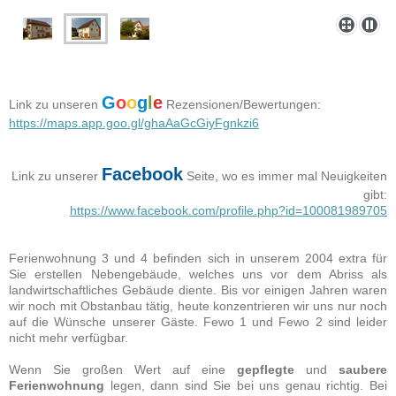
G
o
o
g
l
e
Link zu
unseren
Rezensionen/Bewertungen:
https://maps.app.goo.gl/ghaAaGcGiyFgnkzi6
Facebook
Link zu unserer
Seite,
wo es immer mal Neuigkeiten
gibt:
https://www.facebook.com/profile.php?id=100081989705
Ferienwohnung 3 und 4 befinden sich in unserem 2004 extra für
Sie erstellen Nebengebäude, welches uns vor dem Abriss als
landwirtschaftliches Gebäude diente. Bis vor einigen Jahren waren
wir noch mit Obstanbau tätig, heute konzentrieren wir uns nur noch
auf die Wünsche unserer Gäste. Fewo 1 und Fewo 2 sind leider
nicht mehr verfügbar.
Wenn Sie großen Wert auf eine
gepflegte
und
saubere
Ferienwohnung
legen, dann sind Sie bei uns genau richtig. Bei