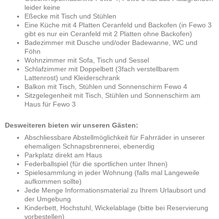
leider keine
Eßecke mit Tisch und Stühlen
E
ine
Küche mit 4 Platten Ceranfeld und Backofen
(in Fewo 3
gibt es nur ein Ceranfeld mit 2 Platten ohne Backofen)
Badezimmer mit Dusche und/oder Badewanne, WC und
Föhn
Wohnzimmer mit Sofa, Tisch und Sessel
Schlafzimmer mit Doppelbett (3fach verstellbarem
Lattenrost) und Kleiderschrank
Balkon mit Tisch, Stühlen und Sonnenschirm Fewo 4
Sitzgelegenheit mit Tisch, Stühlen und Sonnenschirm am
Haus für Fewo 3
Desweiteren bieten wir unseren Gästen:
Abschliessbare Abstellmöglichkeit für Fahrräder in unserer
ehemaligen Schnapsbrennerei, ebenerdig
Parkplatz direkt am Haus
Federballspiel (für die sportlichen unter Ihnen)
Spielesammlung in jeder Wohnung (falls mal Langeweile
aufkommen sollte)
Jede Menge Informationsmaterial zu Ihrem Urlaubsort und
der Umgebung
Kinderbett, Hochstuhl, Wickelablage (bitte bei Reservierung
vorbestellen)